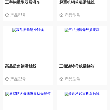
工字钢重型双层滑车
起重机铜单极滑触线
产品型号
产品型号
高品质角钢滑触线
三相浇铸母线插接箱
产品型号
产品型号