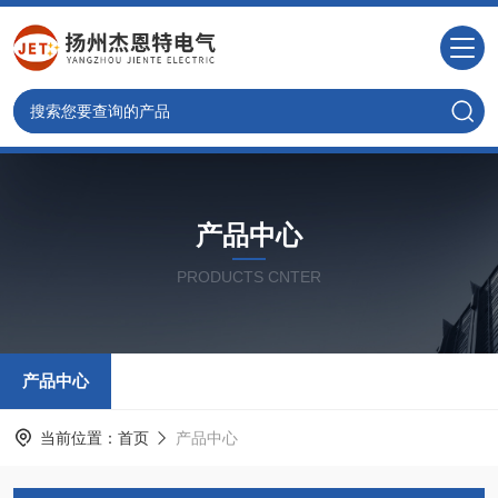
产品中心
PRODUCTS CNTER
产品中心
当前位置：
首页
产品中心