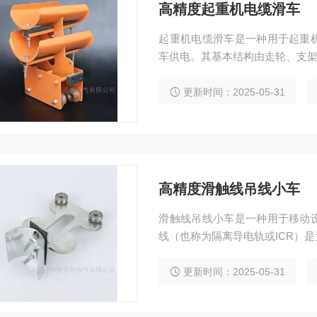
高精度起重机电缆滑车
起重机电缆滑车‌是一种用于起重
车供电。其基本结构由走轮、支
更新时间：2025-05-31
高精度滑触线吊线小车
滑触线吊线小车‌是一种用于移动
线（也称为隔离导电轨或ICR）
的运行轨道平行敷设，通过集电器
更新时间：2025-05-31