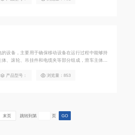
电的设备，主要用于确保移动设备在运行过程中能够持
主体、滚轮、吊挂件和电缆夹等部分组成，滑车主体一
钢制作，以确保在承载电缆和移动过程中的稳定性和耐
产品型号：
浏览量：853
末页
跳转到第
页