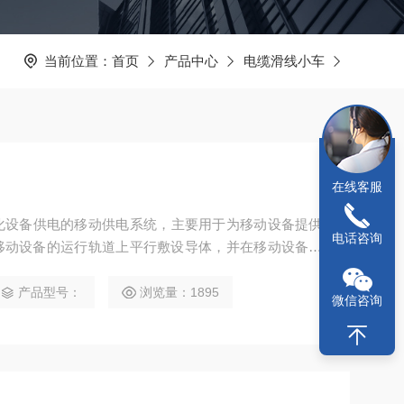
当前位置：
首页
产品中心
电缆滑线小车
在线客服
化设备供电的移动供电系统，主要用于为移动设备提供
电话咨询
移动设备的运行轨道上平行敷设导体，并在移动设备上
从导体上取电，从而为设备提供动力‌。
产品型号：
浏览量：1895
微信咨询