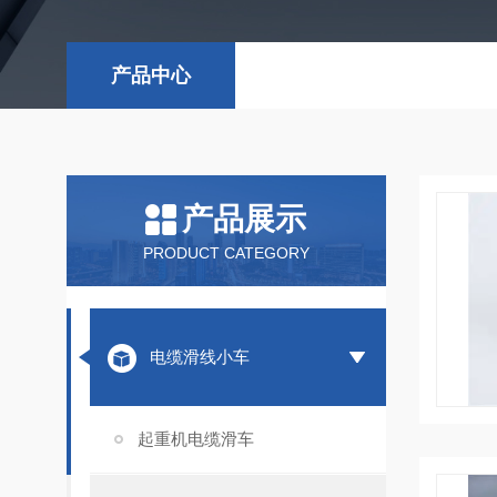
产品中心
产品展示
PRODUCT CATEGORY
电缆滑线小车
起重机电缆滑车