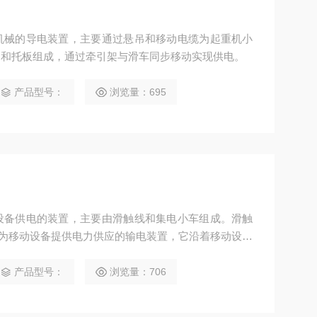
机械的导电装置，主要通过悬吊和移动电缆为起重机小
架和托板组成，通过牵引架与滑车同步移动实现供电。
产品型号：
浏览量：695
设备供电的装置，主要由滑触线和集电小车组成。滑触
是为移动设备提供电力供应的输电装置，它沿着移动设备
为移动设备提供电力‌。
产品型号：
浏览量：706