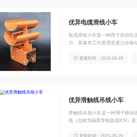
优异电缆滑线小车
电缆滑线小车‌是一种用于自动化
力。其基本工作原理是通过在移
装集电器。
更新时间：2025-05-28
优异滑触线吊线小车
滑触线吊线小车‌是一种用于移动
线（也称为隔离导电轨或ICR）
的运行轨道平行敷设，通过集电器
更新时间：2025-05-28