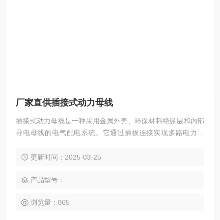
厂家直供插接式动力母线
‌插接式动力母线‌是一种采用金属外壳、环保材料绝缘层和内部
导电母线的电气配电系统。它通过插拔连接实现多路电力供
应，具有高效能、安全性和维护方便等特点。插接式动力母线
广泛应用于现代高层建筑和大型车间，能够节省大量空间和人
更新时间：2025-03-25
力，提高配电系统效率，尤其在高频环境下的电力传输和分配
中表现优异‌
产品型号：
浏览量：865