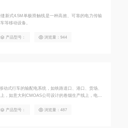
缝新式4.5M单极滑触线‌是一种高效、可靠的电力传输
行车等移动设备。
产品型号：
浏览量：944
移动式行车的输配电系统，如铁路道口、港口、货场、
上，如意大利CMOAS公司设计的卷烟生产线上，电缆
供电和电子装置的信号传送的关键件，发挥着重要作
的配套产品，与进口产品相互通用，或作为设备的备用
产品型号：
浏览量：487