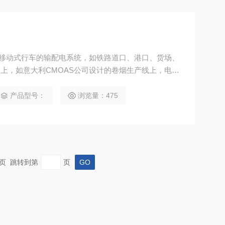
移动式行车的输配电系统，如铁路道口、港口、货场、
上，如意大利CMOAS公司设计的卷烟生产线上，电缆
供电和电子装置的信号传送的关键件，发挥着重要作
的配套产品，与进口产品相互通用，或作为设备的备用
产品型号：
浏览量：475
 末页 跳转到第
页