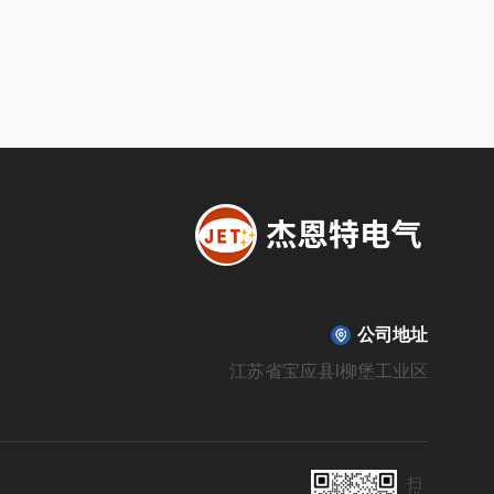
公司地址
江苏省宝应县l柳堡工业区
扫