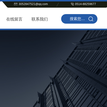
3052847521@qq.com
0514-88259677
在线留言
联系我们