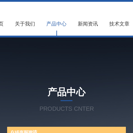
页
关于我们
产品中心
新闻资讯
技术文章
产品中心
PRODUCTS CNTER