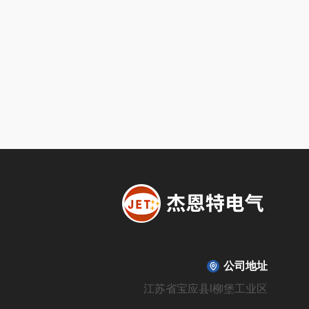
公司地址
江苏省宝应县l柳堡工业区