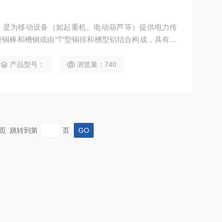
，是为移动设备（如起重机、电动葫芦等）提供电力传
铜棒和槽钢或由“T“型铜排和槽型铝结合构成，具有结
命长等特点。其在工矿企业等场所得到广泛应用，能够
电力。
产品型号：
浏览量：740
 末页 跳转到第
页