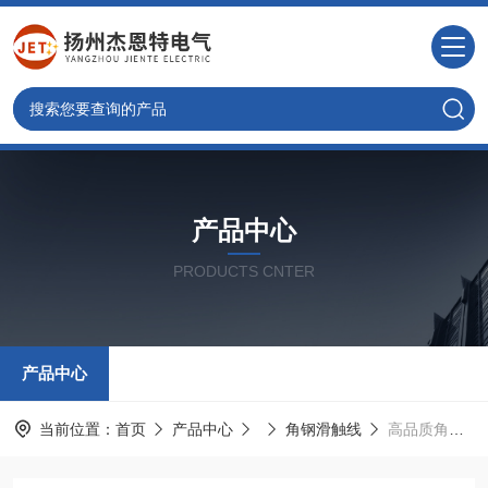
产品中心
PRODUCTS CNTER
产品中心
当前位置：
首页
产品中心
角钢滑触线
高品质角钢滑触线