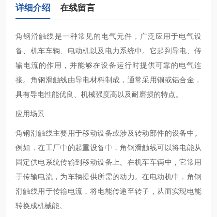
详细介绍
在线留言
角钢滑触线‌是一种常见的电气元件，广泛应用于电气设
备、机车车辆、电动机以及电力系统中。它起到导电、传
输电流的作用，并能够在设备运行时提供可靠的电气连
接。角钢滑触线由导电材料制成，通常采用铜或铝合金，
具有导电性能优良、机械强度高以及耐磨损的特点‌。
应用场景
角钢滑触线主要用于移动设备或涉及转动部件的设备中。
例如，在工厂中的起重设备中，角钢滑触线可以将电能从
固定供电系统传输到移动设备上。在机车车辆中，它常用
于传输电流，为车辆提供所需的动力。在电动机中，角钢
滑触线用于传输电流，将电能传递至转子，从而实现电能
转换成机械能‌。