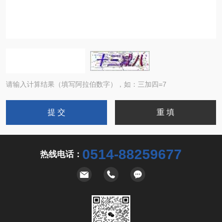
请输入计算结果（填写阿拉伯数字），如：三加四=7
0514-88259677
热线电话：