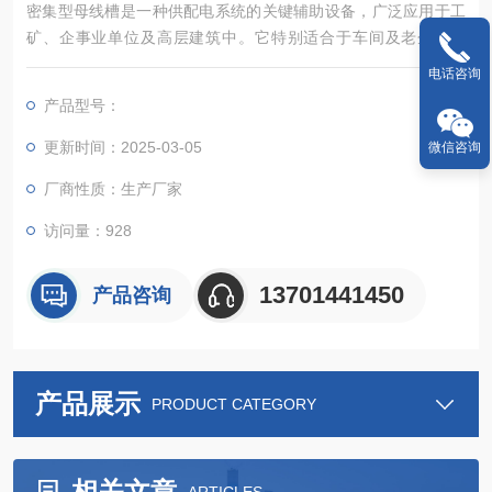
密集型母线槽‌是一种供配电系统的关键辅助设备，广泛应用于工
矿、企事业单位及高层建筑中。它特别适合于车间及老企业改
造，能够满足交流三相四线、三相五线制的需求，频率范围为50
电话咨询
~60Hz，额定电压可达690V，额定工作电流范围为250A至5000
产品型号：
A。‌
更新时间：2025-03-05
微信咨询
厂商性质：生产厂家
访问量：928
13701441450
产品咨询
产品展示
PRODUCT CATEGORY
相关文章