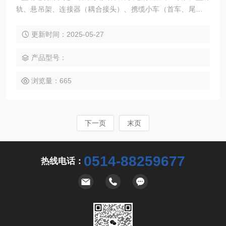
轨、悬吊架、连接器（耦合接头）、携缆小车（首车、尾车、
中间车）等部件组成。其结构简单，安装简便，运行平稳，安
全可靠，适用于多种环境，包括室内、室外、多尘、多灰、温
更新时间：2025-05-27
差较大的环境以及具有防爆要求的场合‌。
产品型号：
浏览量：665
下一页
末页
0514-88259677
热线电话：