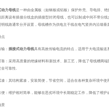
式动力母线
是一种由金属板（如钢板或铝板）保护外壳、导电排、绝
段距离设有插接分线盒的插接型封闭母线，也可以制成中间不带分线
照明线路通常分开设置，母线槽作为供电主干线在电气竖井内沿墙垂直安
特点
传输‌：
插接式动力母线
具有高效传输电流的特点，适用于大电流输送系
可靠‌：采用高质量的绝缘材料和新技术、新工艺，降低了母线槽两
全可靠性‌.
紧凑‌：其结构紧凑，安装简便，节省空间，适合在各种复杂环境中使用‌
方便‌：维护相对简单，能够在恶劣环境中长期稳定工作，降低了维护成本
场景