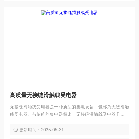
高质量无接缝滑触线受电器
无接缝滑触线受电器‌是一种新型的集电设备，也称为无缝滑触
线受电器。与传统的集电器相比，无接缝滑触线受电器具有以
下优点：可靠性高‌：无接缝滑触线受电器通过四个触头组合成
一体，减少了接头的数量，从而提高了设备的可靠性和使用寿
更新时间：2025-05-31
命‌。