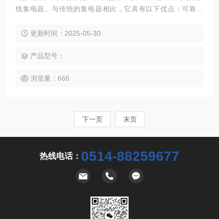
线集电器。与传统的集电器相比，它具有以下优点：可靠性
高‌：无接缝滑触线受电器通过四个触头组合成一体，减少了接
头的使用，从而提高了设备的可靠性和使用寿命‌。
更新时间：2025-05-30
产品型号：
浏览量：666
下一页
末页
0514-88259677
热线电话：