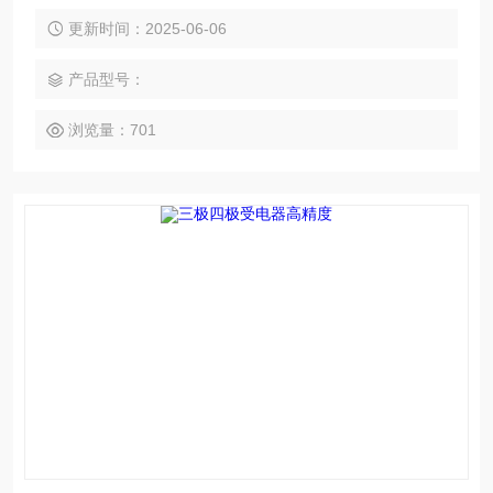
导至用电设备，实现不间断供电。
更新时间：2025-06-06
产品型号：
浏览量：701