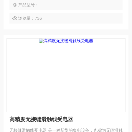
产品型号：
浏览量：736
高精度无接缝滑触线受电器
无接缝滑触线受电器 ‌是一种新型的集电设备，也称为无缝滑触