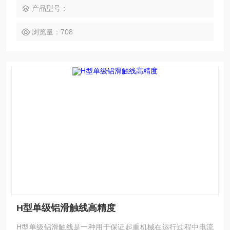
产品型号：
浏览量：708
H型单级铝滑触线高精度
H型单级铝滑触线是一种用于保证起重机械在运行过程中电流