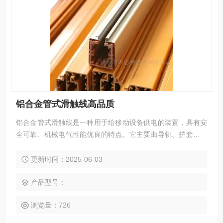
铝合金管式滑触线高品质
铝合金管式滑触线‌是一种用于给移动设备供电的装置，具有安
全可靠、机械电气性能优良的特点。它主要由导轨、护套、集
电器、吊挂器、连接器、固定夹和端盖等组成‌。
更新时间：2025-06-03
产品型号：
浏览量：726