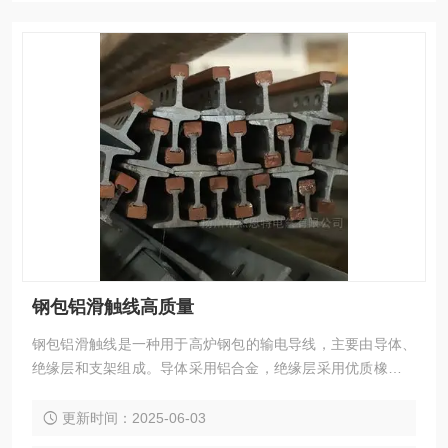
钢包铝滑触线高质量
钢包铝滑触线‌是一种用于高炉钢包的输电导线，主要由导体、
绝缘层和支架组成。导体采用铝合金，绝缘层采用优质橡胶，
支架分为固定支架和活动支架两种，能够适应钢包的热胀冷
缩，保证输电的安全性和可靠性‌。
更新时间：2025-06-03