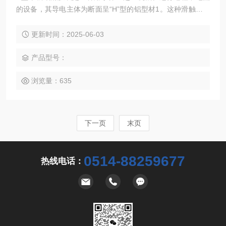
的设备，其导电主体为断面呈“H”型的铝型材‌‌1。这种滑触线的
设计使得电能在输电过程中的损耗大大减少，因为铝材的电阻
率远低于钢材，且比重小，能够在保证导电截面积的基础上提
更新时间：2025-06-03
高整体刚性和强度‌。
产品型号：
浏览量：635
下一页
末页
0514-88259677
热线电话：