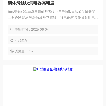
钢体滑触线集电器高精度
钢体滑触线集电器‌是滑触线系统中用于拾取电能的关键装置，
主要通过碳刷与滑触线滑动接触，将电能直接传导到用电器
上，从而实现系统的移动供电‌。
更新时间：2025-06-04
产品型号：
浏览量：737