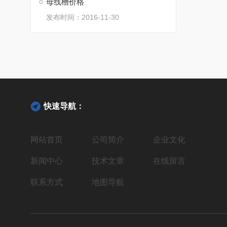
母线槽价格
发布时间：2016-11-30
快速导航：
网站首页
公司简介
企业文化
新闻中心
技术文章
在线留言
联系方式
地图导航