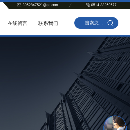
3052847521@qq.com
0514-88259677
在线留言
联系我们