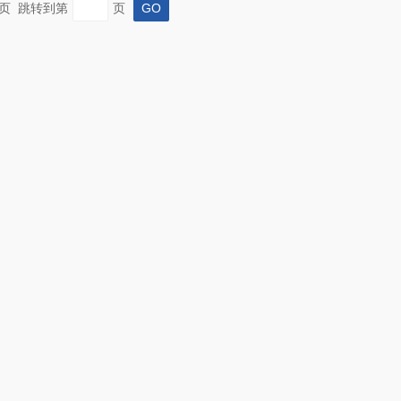
 末页 跳转到第
页