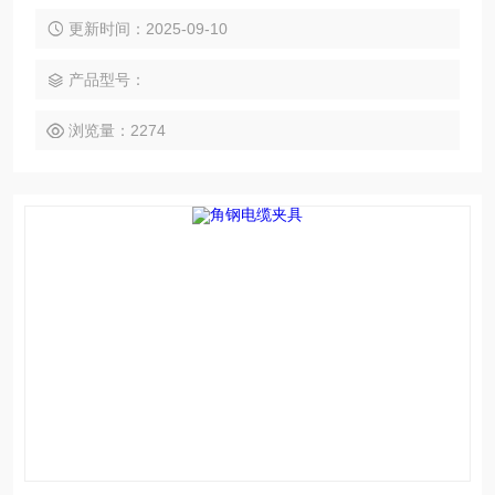
微型小滑车使用方便,用途广泛,可以手动,机动。主要用于工厂,
矿山,农业,电力,建筑等生产施工,码头,船坞,仓库的机器安装,货
更新时间：2025-09-10
物起吊等。
产品型号：
浏览量：2274