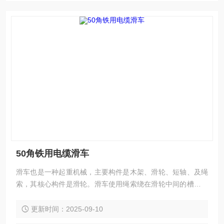
50角铁用电缆滑车
滑车也是一种起重机械，主要构件是木架、滑轮、短轴、及绳
索，其核心构件是滑轮。滑车使用绳索绕在滑轮中间的槽内。
微型小滑车使用方便,用途广泛,可以手动,机动。主要用于工厂,
矿山,农业,电力,建筑等生产施工,码头,船坞,仓库的机器安装,货
更新时间：2025-09-10
物起吊等。