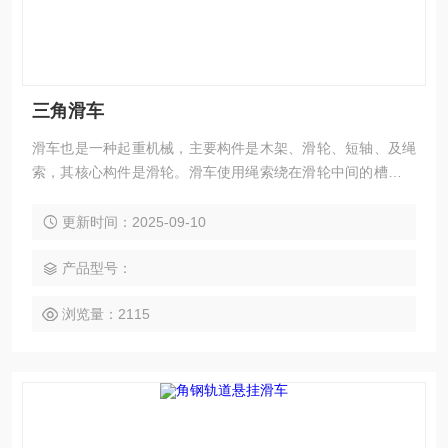
三角滑车
滑车也是一种起重机械，主要构件是木架、滑轮、短轴、及绳
索，其核心构件是滑轮。滑车使用绳索绕在滑轮中间的槽内。
微型小滑车使用方便,用途广泛,可以手动,机动。主要用于工厂,
矿山,农业,电力,建筑等生产施工,码头,船坞,仓库的机器安装,货
更新时间：2025-09-10
物起吊等。
产品型号：
浏览量：2115