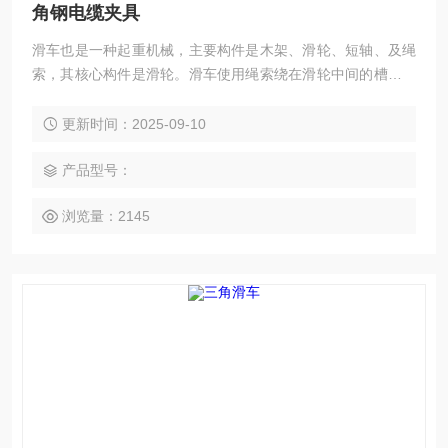
角钢电缆夹具
滑车也是一种起重机械，主要构件是木架、滑轮、短轴、及绳
索，其核心构件是滑轮。滑车使用绳索绕在滑轮中间的槽内。
微型小滑车使用方便,用途广泛,可以手动,机动。主要用于工厂,
矿山,农业,电力,建筑等生产施工,码头,船坞,仓库的机器安装,货
更新时间：2025-09-10
物起吊等。
产品型号：
浏览量：2145