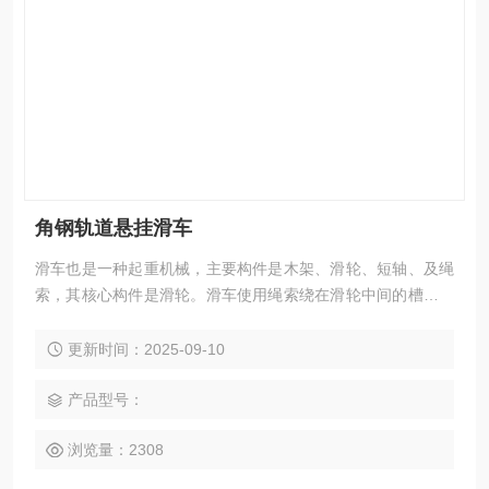
角钢轨道悬挂滑车
滑车也是一种起重机械，主要构件是木架、滑轮、短轴、及绳
索，其核心构件是滑轮。滑车使用绳索绕在滑轮中间的槽内。
微型小滑车使用方便,用途广泛,可以手动,机动。主要用于工厂,
矿山,农业,电力,建筑等生产施工,码头,船坞,仓库的机器安装,货
更新时间：2025-09-10
物起吊等。
产品型号：
浏览量：2308