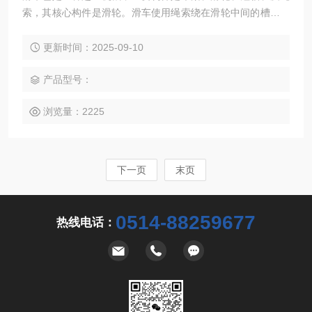
索，其核心构件是滑轮。滑车使用绳索绕在滑轮中间的槽内。
微型小滑车使用方便,用途广泛,可以手动,机动。主要用于工厂,
矿山,农业,电力,建筑等生产施工,码头,船坞,仓库的机器安装,货
更新时间：2025-09-10
物起吊等。
产品型号：
浏览量：2225
下一页
末页
0514-88259677
热线电话：