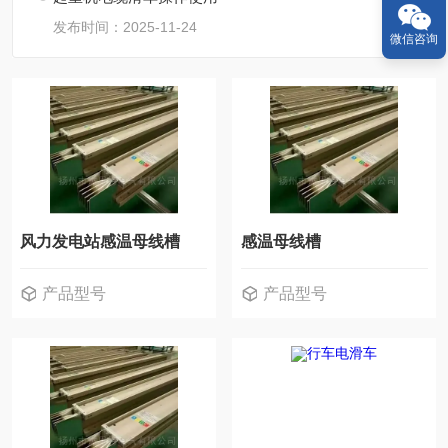
发布时间：2025-11-24
微信咨询
风力发电站感温母线槽
感温母线槽
产品型号
产品型号