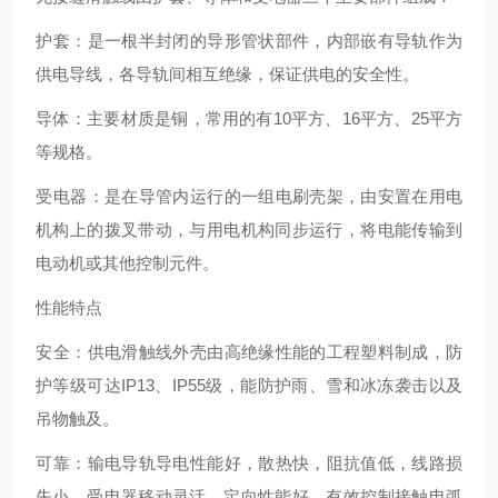
‌护套‌：是一根半封闭的导形管状部件，内部嵌有导轨作为
供电导线，各导轨间相互绝缘，保证供电的安全性。
‌导体‌：主要材质是铜，常用的有10平方、16平方、25平方
等规格。
‌受电器‌：是在导管内运行的一组电刷壳架，由安置在用电
机构上的拨叉带动，与用电机构同步运行，将电能传输到
电动机或其他控制元件‌。
性能特点
‌安全‌：供电滑触线外壳由高绝缘性能的工程塑料制成，防
护等级可达IP13、IP55级，能防护雨、雪和冰冻袭击以及
吊物触及。
‌可靠‌：输电导轨导电性能好，散热快，阻抗值低，线路损
失小。受电器移动灵活，定向性能好，有效控制接触电弧