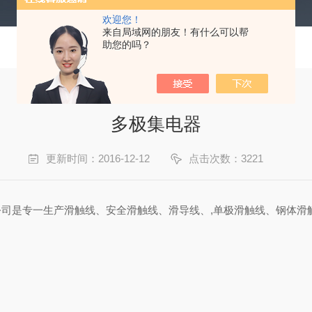
欢迎您！
来自局域网的朋友！有什么可以帮
助您的吗？
多极集电器
更新时间：2016-12-12
点击次数：3221
司是专一生产滑触线、安全滑触线、滑导线、,单极滑触线、钢体滑