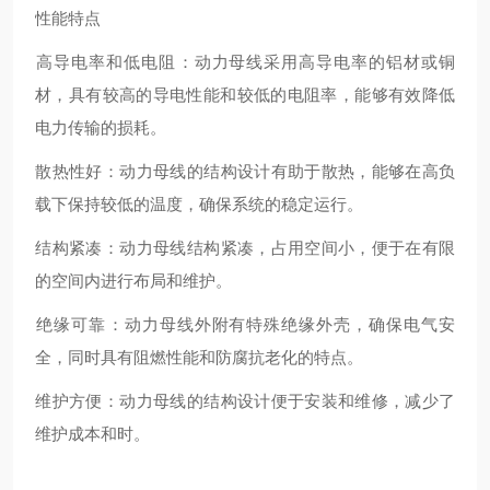
性能特点
‌高导电率和低电阻‌：动力母线采用高导电率的铝材或铜
材，具有较高的导电性能和较低的电阻率，能够有效降低
电力传输的损耗‌。
‌散热性好‌：动力母线的结构设计有助于散热，能够在高负
载下保持较低的温度，确保系统的稳定运行‌。
‌结构紧凑‌：动力母线结构紧凑，占用空间小，便于在有限
的空间内进行布局和维护‌。
‌绝缘可靠‌：动力母线外附有特殊绝缘外壳，确保电气安
全，同时具有阻燃性能和防腐抗老化的特点‌。
‌维护方便‌：动力母线的结构设计便于安装和维修，减少了
维护成本和时。