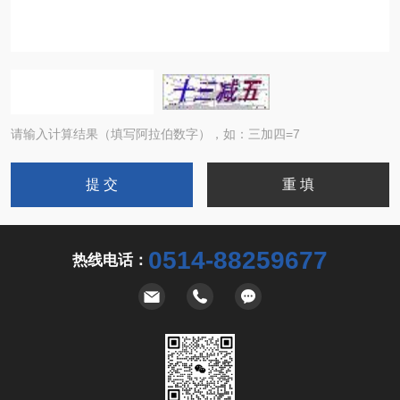
请输入计算结果（填写阿拉伯数字），如：三加四=7
0514-88259677
热线电话：