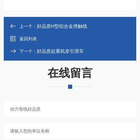
好品质H型铝合金滑触线
上一个：
返回列表
好品质起重机牵引滑车
下一个：
在线留言