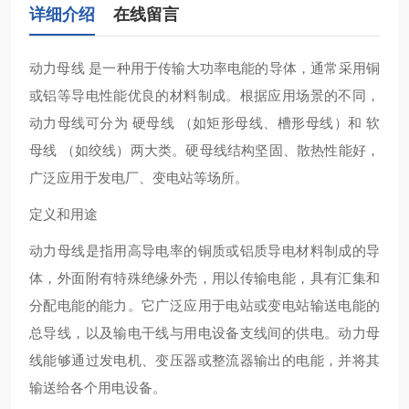
详细介绍
在线留言
动力母线 ‌是一种用于传输大功率电能的导体，通常采用铜
或铝等导电性能优良的材料制成。根据应用场景的不同，
动力母线可分为 硬母线 （如矩形母线、槽形母线）和 软
母线 （如绞线）两大类。硬母线结构坚固、散热性能好，
广泛应用于发电厂、变电站等场所‌。
定义和用途
动力母线是指用高导电率的铜质或铝质导电材料制成的导
体，外面附有特殊绝缘外壳，用以传输电能，具有汇集和
分配电能的能力。它广泛应用于电站或变电站输送电能的
总导线，以及输电干线与用电设备支线间的供电。动力母
线能够通过发电机、变压器或整流器输出的电能，并将其
输送给各个用电设备‌。