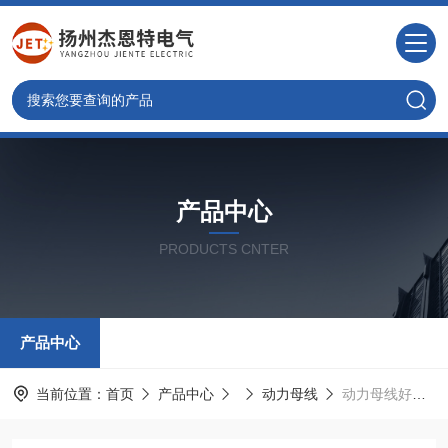
产品中心
PRODUCTS CNTER
产品中心
当前位置：
首页
产品中心
动力母线
动力母线好品质