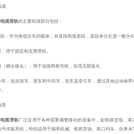
组成
钢电缆滑轨
的主要组成部分包括：
滑轨‌：作为推缆台车的载体，有直段和弧形段，直段单位长度一般为
架‌：用于固定和支撑滑轨。
接器（耦合接头）‌：用于连接两根导轨，实现无限延长。
缆小车‌：包括首车、尾车和中间车，首车是牵引车，通过其他运动体
‌。
场景
钢电缆滑轨
广泛应用于各种需要频繁移动的设备中，如铁路货场、港
信号传输系统，特别适用于烟草机械、铁路货场、港口码头、自来水