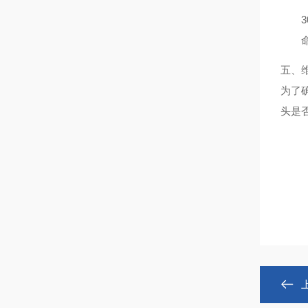
五、
为了
头是