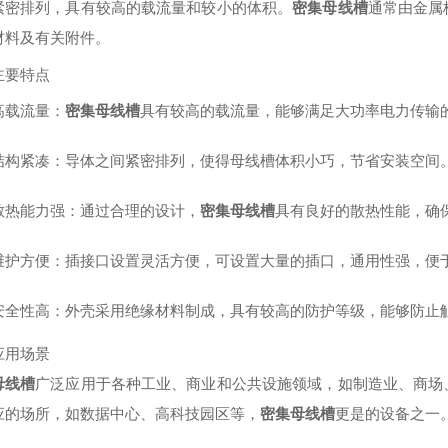
紧密排列，具有较高的载流量和较小的体积。
密集母线槽
通常由金属
材料及有关附件。
主要特点
高载流量
：
密集母线槽
具有较高的载流量，能够满足大功率电力传输
结构紧凑
：导体之间紧密排列，使得母线槽体积小巧，节省安装空间
散热能力强
：通过合理的设计，
密集母线槽
具有良好的散热性能，确
维护方便
：插接口设置灵活方便，可设置大量的插口，通用性强，便
安全性高
：外壳采用绝缘材料制成，具有较高的防护等级，能够防止
应用场景
母线槽
广泛应用于各种工业、商业和公共设施领域，如制造业、商场
应的场所，如数据中心、高科技园区等，
密集母线槽
更是的设备之一