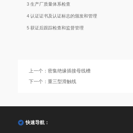
3 生产厂质量体系检查
4 认证证书及认证标志的颁发和管理
5 获证后跟踪检查和监督管理
上一个：
密集绝缘插接母线槽
下一个：
重三型滑触线
快速导航：