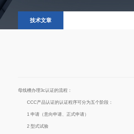
技术文章
母线槽办理3c认证的流程：
CCC产品认证的认证程序可分为五个阶段：
1 申请（意向申请、正式申请）
2 型式试验