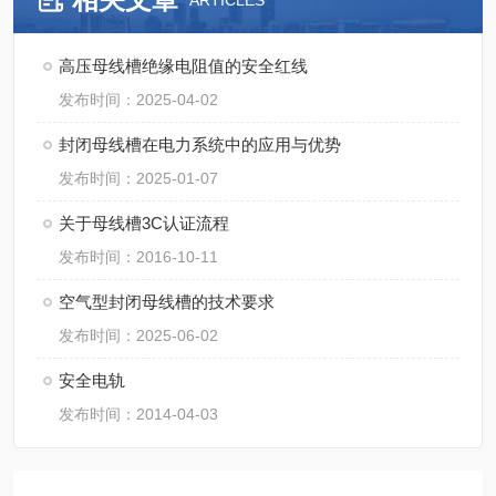
ARTICLES
高压母线槽绝缘电阻值的安全红线
发布时间：2025-04-02
封闭母线槽在电力系统中的应用与优势
发布时间：2025-01-07
关于母线槽3C认证流程
发布时间：2016-10-11
空气型封闭母线槽的技术要求
发布时间：2025-06-02
安全电轨
发布时间：2014-04-03