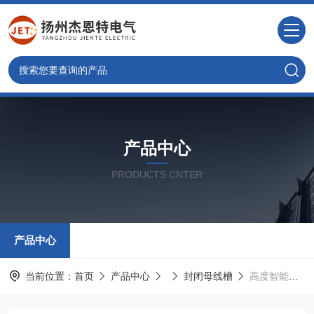
产品中心
PRODUCTS CNTER
产品中心
当前位置：
首页
产品中心
封闭母线槽
高度智能化母线槽