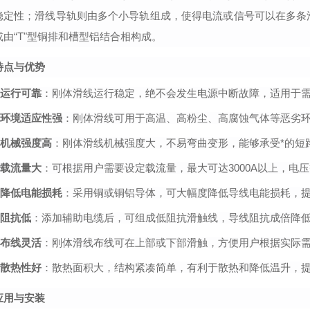
稳定性；滑线导轨则由多个小导轨组成，使得电流或信号可以在多条
或由
“T"型铜排和槽型铝结合相构成。
特点与优势
运行可靠
：刚体滑线运行稳定，绝不会发生电源中断故障，适用于
环境适应性强
：刚体滑线可用于高温、高粉尘、高腐蚀气体等恶劣环
机械强度高
：刚体滑线机械强度大，不易弯曲变形，能够承受*的短
载流量大
：可根据用户需要设定载流量，最大可达
3000A以上，
降低电能损耗
：采用铜或铜铝导体，可大幅度降低导线电能损耗，
阻抗低
：添加辅助电缆后，可组成低阻抗滑触线，导线阻抗成倍降
布线灵活
：刚体滑线布线可在上部或下部滑触，方便用户根据实际
散热性好
：散热面积大，结构紧凑简单，有利于散热和降低温升，
应用与安装