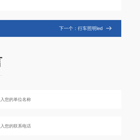
下一个：
行车照明led
言