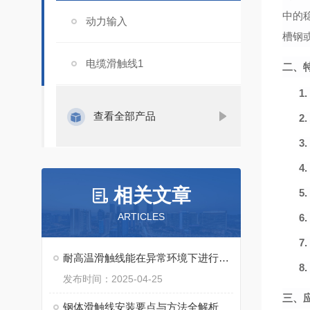
中的
动力输入
槽钢
电缆滑触线1
二、
1.
查看全部产品
2.
3.
4.
相关文章
5.
ARTICLES
6.
7.
耐高温滑触线能在异常环境下进行电力传输
8.
发布时间：2025-04-25
三、
钢体滑触线安装要点与方法全解析​