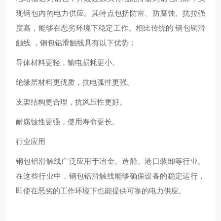
现钢包内的电力供应。其特点包括防雷、防腐蚀、抗拉强
度高，能够在恶劣环境下稳定工作‌。相比传统的 钢包铜滑
触线 ，钢包铝滑触线具有以下优势：
‌导体材料更轻‌，输电损耗更小。
‌绝缘层材料更优质‌，抗电弧性更强。
‌支架结构更合理‌，抗风压性更好。
‌耐腐蚀性更强‌，使用寿命更长‌。
行业应用
钢包铝滑触线广泛应用于冶金、造船、港口装卸等行业。
在这些行业中，钢包铝滑触线能够确保设备的稳定运行，
即使在恶劣的工作环境下也能提供可靠的电力供应‌。