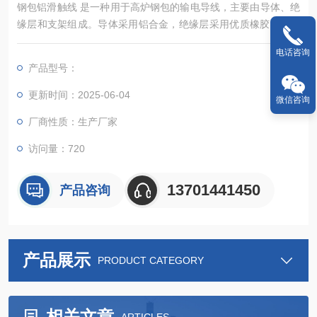
钢包铝滑触线 ‌是一种用于高炉钢包的输电导线，主要由导体、绝
缘层和支架组成。导体采用铝合金，绝缘层采用优质橡胶，支架
分为固定支架和活动支架两种，能够适应钢包的热胀冷缩，保证
电话咨询
输电的安全性和可靠性‌。
产品型号：
更新时间：2025-06-04
微信咨询
厂商性质：生产厂家
访问量：720
13701441450
产品咨询
产品展示
PRODUCT CATEGORY
相关文章