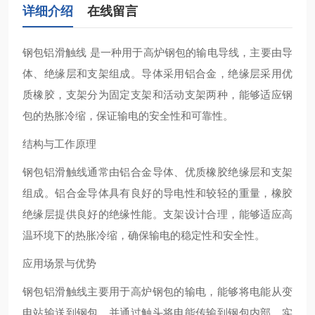
详细介绍
在线留言
钢包铝滑触线 ‌是一种用于高炉钢包的输电导线，主要由导
体、绝缘层和支架组成。导体采用铝合金，绝缘层采用优
质橡胶，支架分为固定支架和活动支架两种，能够适应钢
包的热胀冷缩，保证输电的安全性和可靠性‌。
结构与工作原理
钢包铝滑触线通常由铝合金导体、优质橡胶绝缘层和支架
组成。铝合金导体具有良好的导电性和较轻的重量，橡胶
绝缘层提供良好的绝缘性能。支架设计合理，能够适应高
温环境下的热胀冷缩，确保输电的稳定性和安全性‌。
应用场景与优势
钢包铝滑触线主要用于高炉钢包的输电，能够将电能从变
电站输送到钢包，并通过触头将电能传输到钢包内部，实