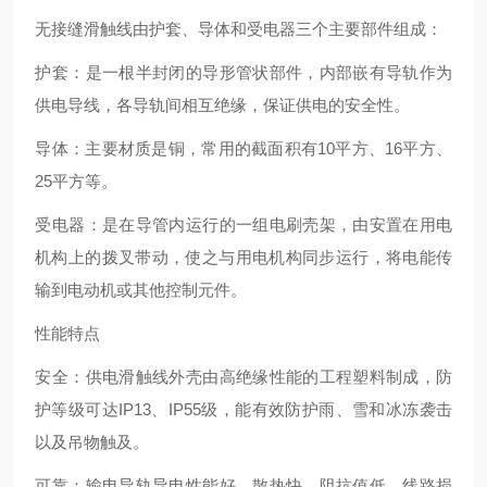
无接缝滑触线由护套、导体和受电器三个主要部件组成：
‌护套‌：是一根半封闭的导形管状部件，内部嵌有导轨作为
供电导线，各导轨间相互绝缘，保证供电的安全性。
‌导体‌：主要材质是铜，常用的截面积有10平方、16平方、
25平方等。
‌受电器‌：是在导管内运行的一组电刷壳架，由安置在用电
机构上的拨叉带动，使之与用电机构同步运行，将电能传
输到电动机或其他控制元件‌。
性能特点
‌安全‌：供电滑触线外壳由高绝缘性能的工程塑料制成，防
护等级可达IP13、IP55级，能有效防护雨、雪和冰冻袭击
以及吊物触及。
‌可靠‌：输电导轨导电性能好，散热快，阻抗值低，线路损