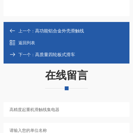
高功能铝合金外壳滑触线
上一个：
返回列表
高质量四轮板式滑车
下一个：
在线留言