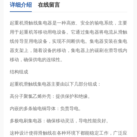
详细介绍
在线留言
起重机滑触线集电器‌是一种高效、安全的输电系统，主要
用于起重机等移动用电设备。它通过集电器将电流从滑触
线传导至用电设备，实现不间断供电。集电器安装在集电
器支架上，随着设备的移动，集电器上的碳刷在滑导线内
移动，确保供电的连续性‌。
结构组成
起重机滑触线集电器主要由以下几部分组成：
‌高分子聚氯乙烯外壳‌：提供保护和绝缘。
‌内嵌的多条输电铜导体‌：负责导电。
‌多极电刷集电器‌：确保移动灵活，导电性能良好。
这种设计使得滑触线在各种环境下都能稳定工作，广泛应