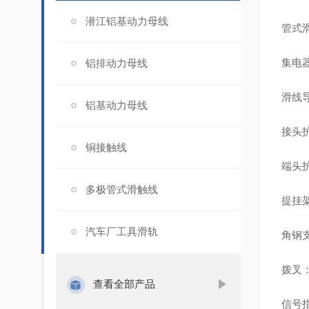
潜江铝基动力母线
管式
‌集
铝排动力母线
‌滑
铝基动力母线
‌接
铜接触线
‌端
多极管式滑触线
‌提挂
汽车厂工具滑轨
‌角钢
‌拨叉
查看全部产品
‌信号