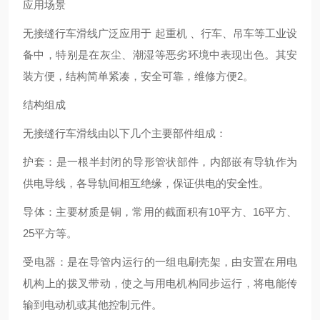
应用场景
无接缝行车滑线广泛应用于 起重机 、行车、吊车等工业设
备中，特别是在灰尘、潮湿等恶劣环境中表现出色。其安
装方便，结构简单紧凑，安全可靠，维修方便‌2。
结构组成
无接缝行车滑线由以下几个主要部件组成：
‌护套‌：是一根半封闭的导形管状部件，内部嵌有导轨作为
供电导线，各导轨间相互绝缘，保证供电的安全性。
‌导体‌：主要材质是铜，常用的截面积有10平方、16平方、
25平方等。
‌受电器‌：是在导管内运行的一组电刷壳架，由安置在用电
机构上的拨叉带动，使之与用电机构同步运行，将电能传
输到电动机或其他控制元件‌。