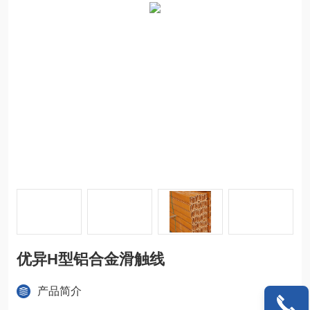
优异H型铝合金滑触线
产品简介