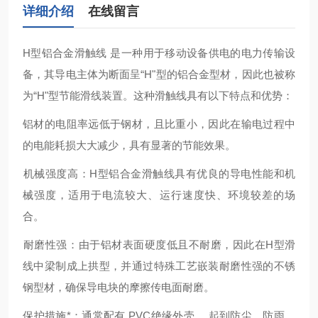
详细介绍
在线留言
H型铝合金滑触线 ‌是一种用于移动设备供电的电力传输设
备，其导电主体为断面呈“H"型的铝合金型材，因此也被称
为“H"型节能滑线装置‌。这种滑触线具有以下特点和优势：
铝材的电阻率远低于钢材，且比重小，因此在输电过程中
的电能耗损大大减少，具有显著的节能效果‌。
‌机械强度高‌：H型铝合金滑触线具有优良的导电性能和机
械强度，适用于电流较大、运行速度快、环境较差的场
合‌。
‌耐磨性强‌：由于铝材表面硬度低且不耐磨，因此在H型滑
线中梁制成上拱型，并通过特殊工艺嵌装耐磨性强的不锈
钢型材，确保导电块的摩擦传电面耐磨‌。
‌保护措施*‌：通常配有 PVC绝缘外壳 ，起到防尘、防雨、