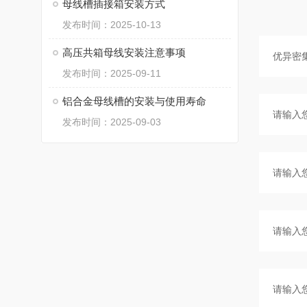
母线槽插接箱安装方式
发布时间：2025-10-13
高压共箱母线安装注意事项
发布时间：2025-09-11
铝合金母线槽的安装与使用寿命
发布时间：2025-09-03