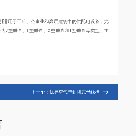
别适用于工矿、企事业和高层建筑中的供配电设备，尤
为Z型垂直、L型垂直、X型垂直和T型垂直等类型，主
下一个：
优异空气型封闭式母线槽
言