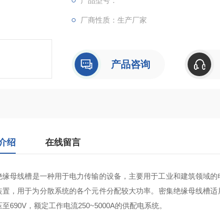
产品型号：
厂商性质：生产厂家
产品咨询
介绍
在线留言
绝缘母线槽‌是一种用于电力传输的设备，主要用于工业和建筑领域
装置，用于为分散系统的各个元件分配较大功率。密集绝缘母线槽适用于
至690V，额定工作电流250~5000A的供配电系统‌。