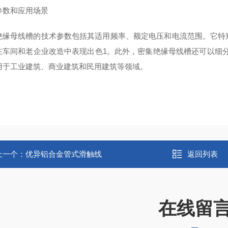
参数和应用场景
绝缘母线槽的技术参数包括其适用频率、额定电压和电流范围。它特
在车间和老企业改造中表现出色‌1。此外，密集绝缘母线槽还可以细分
用于工业建筑、商业建筑和民用建筑等领域‌。
上一个：
优异铝合金管式滑触线
返回列表
在线留