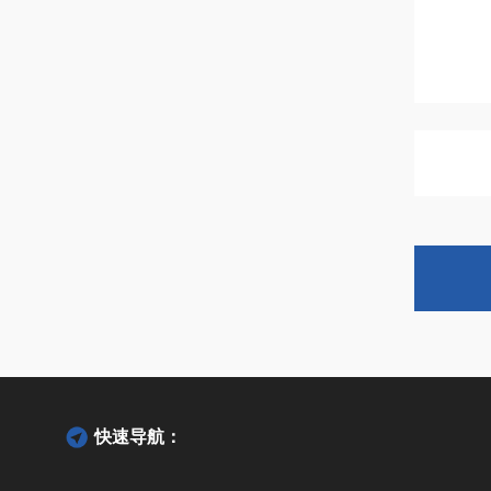
快速导航：