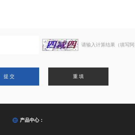
请输入计算结果（填写阿
产品中心：