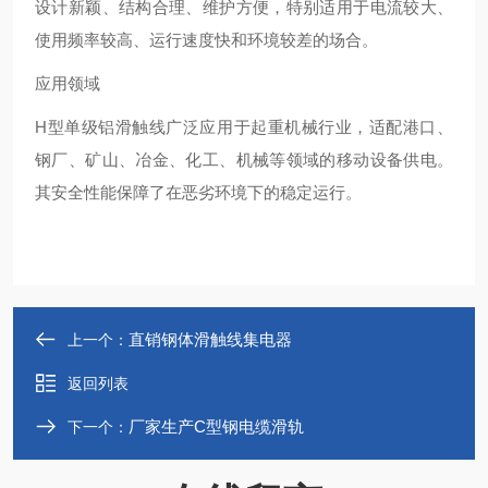
设计新颖、结构合理、维护方便，特别适用于电流较大、
使用频率较高、运行速度快和环境较差的场合‌。
应用领域
H型单级铝滑触线广泛应用于起重机械行业，适配港口、
钢厂、矿山、冶金、化工、机械等领域的移动设备供电。
其安全性能保障了在恶劣环境下的稳定运行‌。
直销钢体滑触线集电器
上一个：
返回列表
厂家生产C型钢电缆滑轨
下一个：