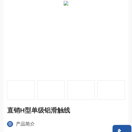
直销H型单级铝滑触线
产品简介