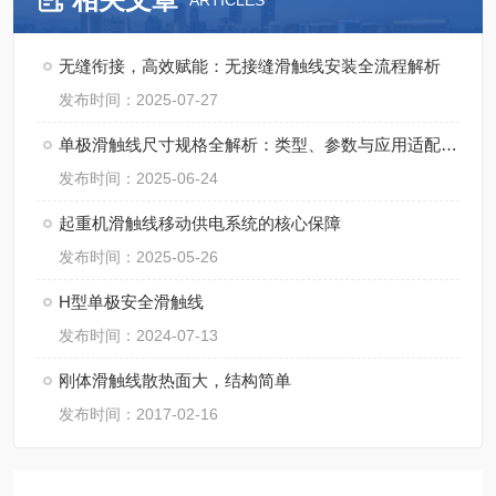
ARTICLES
无缝衔接，高效赋能：无接缝滑触线安装全流程解析
发布时间：2025-07-27
单极滑触线尺寸规格全解析：类型、参数与应用适配指南
发布时间：2025-06-24
起重机滑触线移动供电系统的核心保障
发布时间：2025-05-26
H型单极安全滑触线
发布时间：2024-07-13
刚体滑触线散热面大，结构简单
发布时间：2017-02-16