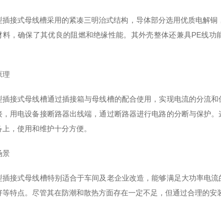
型插接式母线槽采用的紧凑三明治式结构，导体部分选用优质电解铜，含
材料，确保了其优良的阻燃和绝缘性能。其外壳整体还兼具PE线功
原理
型插接式母线槽通过插接箱与母线槽的配合使用，实现电流的分流和
接，用电设备接断路器出线端，通过断路器进行电路的分断与保护。
备上，使用和维护十分方便‌。
场景
型插接式母线槽特别适合于车间及老企业改造，能够满足大功率电流
好等特点。尽管其在防潮和散热方面存在一定不足，但通过合理的安装