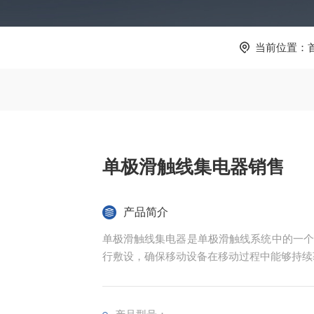
当前位置：
单极滑触线集电器销售
产品简介
单极滑触线集电器‌是单极滑触线系统中的一
行敷设，确保移动设备在移动过程中能够持续