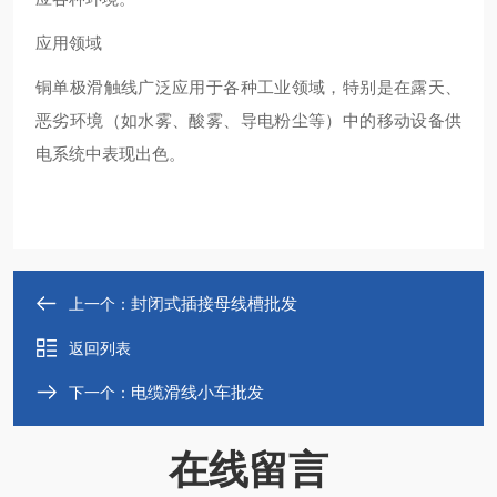
应用领域
铜单极滑触线广泛应用于各种工业领域，特别是在露天、
恶劣环境（如水雾、酸雾、导电粉尘等）中的移动设备供
电系统中表现出色‌。
封闭式插接母线槽批发
上一个：
返回列表
电缆滑线小车批发
下一个：
在线留言