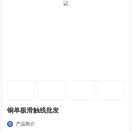
铜单极滑触线批发
产品简介