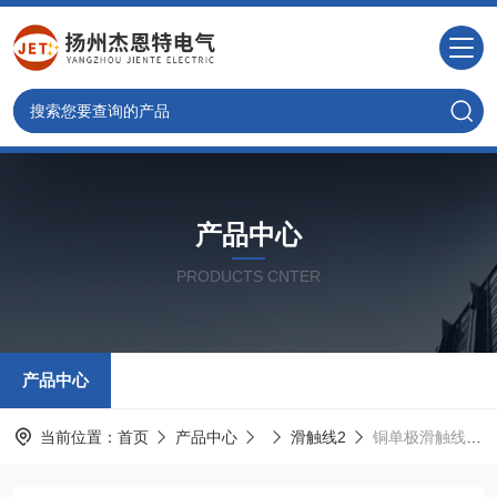
产品中心
PRODUCTS CNTER
产品中心
当前位置：
首页
产品中心
滑触线2
铜单极滑触线批发