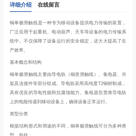
详细介绍
在线留言
铜单极滑触线‌是一种专为移动设备提供电力传输的装置，
广泛应用于起重机、电动葫芦、天车等设备的电力传输系
统中。不仅保障了设备运行的安全稳定，还大大提高了生
产效率‌。
基本概念和结构
铜单极滑触线主要由导电轨（铜质滑触线）、集电器、吊
架及连接件等部分组成。导电轨采用高纯度T2铜材制成，
具有优良的导电性能和抗腐蚀能力。集电器负责将导电轨
上的电能传递到移动设备上，确保设备正常运行‌。
类型分类
根据结构形式和用途的不同，铜单极滑触线可分为多种类
型，包括：