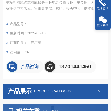
单极铜滑线管式滑触线‌是一种电力传输设备，主要用于为移动设
备提供电力供应。它由集电器、螺栓、接头护套、提挂架、端头
电话咨询
护套、角钢支架、拨叉和信号指示灯等部件组成。其中，集电器
和单极集电器不同，管式滑触线的集电器上有滑块和集电器外壳
产品型号：
微信咨询
构成，滑块的多少由滑线的极数决定，通常滑块为铜滑块‌。
更新时间：2025-05-10
厂商性质：生产厂家
访问量：707
13701441450
产品咨询
产品展示
PRODUCT CATEGORY
相关文章