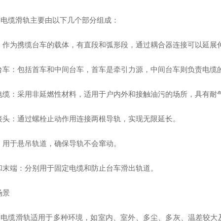
钢电缆滑轨主要由以下几个部分组成：
道‌：作为携缆台车的载体，有直段和弧形段，通过耦合器连接可以延展
缆台车‌：包括首车和中间台车，首车是牵引力源，中间台车则负责电缆
平电缆‌：采用非延燃性材料，适用于户内外和接触油污的场所，具有耐
合接头‌：通过螺栓止动作用连接两根导轨，实现无限延长。
架‌：用于悬吊轨道，确保导轨不会窜动。
和末端‌：分别用于固定电缆和防止台车滑出轨道‌。
场景
钢电缆滑轨适用于多种环境，如室内、室外、多尘、多灰、温差较大