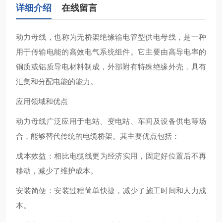
详细介绍
在线留言
动力母线‌，也称为无桥架绝缘输电管型供电母线，是一种
用于传输电能的高效电气系统组件。它主要由高导电率的
铜质或铝质导电材料制成，外部附有特殊绝缘外壳，具有
汇集和分配电能的能力‌。
应用领域和优点
动力母线广泛应用于电站、变电站、车间及设备供电等场
合，能够替代传统的电缆桥架。其主要优点包括：
‌成本效益‌：相比电缆线更为经济实用，固定好位置后不再
移动，减少了维护成本‌。
‌安装简便‌：安装过程简单快捷，减少了施工时间和人力成
本‌。