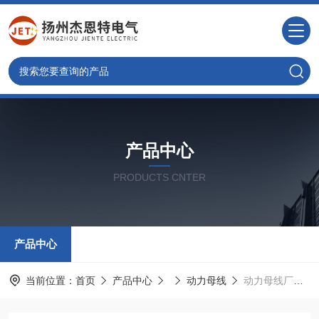
产品中心
PRODUCTS CNTER
产品中心
当前位置：
首页
产品中心
动力母线
动力母线厂家供应