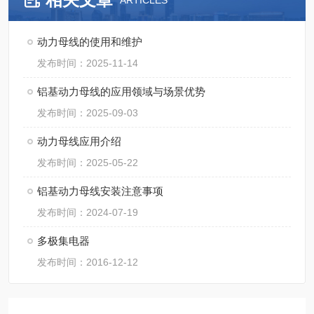
ARTICLES
动力母线的使用和维护
发布时间：2025-11-14
铝基动力母线的应用领域与场景优势
发布时间：2025-09-03
动力母线应用介绍
发布时间：2025-05-22
铝基动力母线安装注意事项
发布时间：2024-07-19
多极集电器
发布时间：2016-12-12