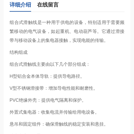
详细介绍
在线留言
‌组合式滑触线‌是一种用于供电的设备，特别适用于需要频
繁移动的电气设备，如起重机、电动葫芦等。它通过滑接
带与移动设备上的集电器接触，实现电能的传输。
结构组成
组合式滑触线主要由以下几个部分组成：
‌H型铝合金本体导轨‌：提供导电路径。
‌V型不锈钢滑接带‌：增加导电性能和耐磨性。
‌PVC绝缘外壳‌：提供电气隔离和保护。
‌外置式集电器‌：收集电流并传输给用电设备。
‌悬吊和固定组件‌：确保滑触线的稳定安装和悬挂。