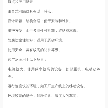
特点和应用场景
组合式滑触线具有以下特点：
‌设计新颖、结构合理‌：便于安装和维护。
‌维护方便‌：由于各部件可拆卸，维护成本低。
‌防腐防尘性能好‌：适用于恶劣环境。
‌使用安全‌：具有较高的防护等级。
它广泛应用于以下场景：
‌电流较大、使用频率较高‌的设备，如起重机、电动葫芦
等。
‌运行速度快‌的环境，如工厂生产线上的移动设备。
‌环境较差‌的场合，如粉尘多、湿度大的车间。