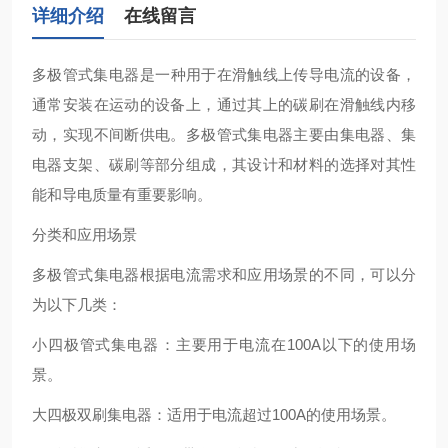
详细介绍
在线留言
多极管式集电器‌是一种用于在滑触线上传导电流的设备，
通常安装在运动的设备上，通过其上的碳刷在滑触线内移
动，实现不间断供电。多极管式集电器主要由集电器、集
电器支架、碳刷等部分组成，其设计和材料的选择对其性
能和导电质量有重要影响‌。
分类和应用场景
多极管式集电器根据电流需求和应用场景的不同，可以分
为以下几类：
小四极管式集电器‌：主要用于电流在100A以下的使用场
景。
‌大四极双刷集电器‌：适用于电流超过100A的使用场景。