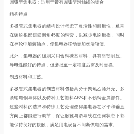
‌圆弧型集电器‌：适用于带有圆弧型滑触线的场合‌
结构特点
多极管式集电器的结构设计考虑了灵活性和耐磨性，通常
在碳刷根部镶嵌倒角45度的铜套，以减少电刷磨损，同时
在导轮中加装轴承，使集电器移动更加灵活轻便‌。
此外，集电器的碳刷采用含铜碳基材料，具有坚韧耐压、
导电性能好的特点，但磨损至一定程度后需及时更换‌。
制造材料和工艺。
多极管式集电器的制造材料包括高分子聚氯乙烯外壳、多
条输电铜导体以及特种工艺塑料ABS和不锈钢金属部件。
这些材料的选择和特殊工艺处理使得集电器在水平和垂直
方向上都能进行调节，保证触靴与滑导线在任何状态下都
能保持良好的接触，满足用电设备不间断供电的需求‌。