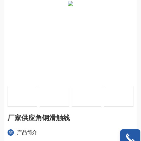
厂家供应角钢滑触线
产品简介