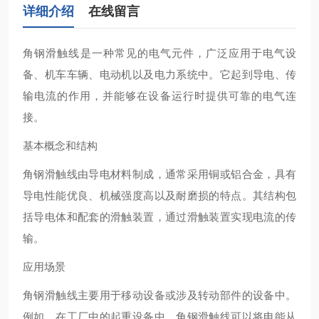
详细介绍
在线留言
角钢滑触线‌是一种常见的电气元件，广泛应用于电气设
备、机车车辆、电动机以及电力系统中。它起到导电、传
输电流的作用，并能够在设备运行时提供可靠的电气连
接‌。
基本概念和结构
角钢滑触线由导电材料制成，通常采用铜或铝合金，具有
导电性能优良、机械强度高以及耐磨损的特点。其结构包
括导电体和配套的滑触装置，通过滑触装置实现电流的传
输‌。
应用场景
角钢滑触线主要用于移动设备或涉及转动部件的设备中。
例如，在工厂中的起重设备中，角钢滑触线可以将电能从