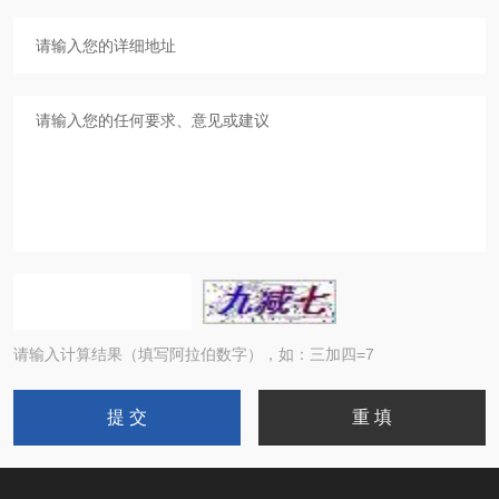
请输入计算结果（填写阿拉伯数字），如：三加四=7