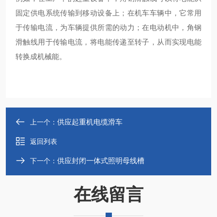
固定供电系统传输到移动设备上；在机车车辆中，它常用
于传输电流，为车辆提供所需的动力；在电动机中，角钢
滑触线用于传输电流，将电能传递至转子，从而实现电能
转换成机械能‌。
供应起重机电缆滑车
上一个：
返回列表
供应封闭一体式照明母线槽
下一个：
在线留言