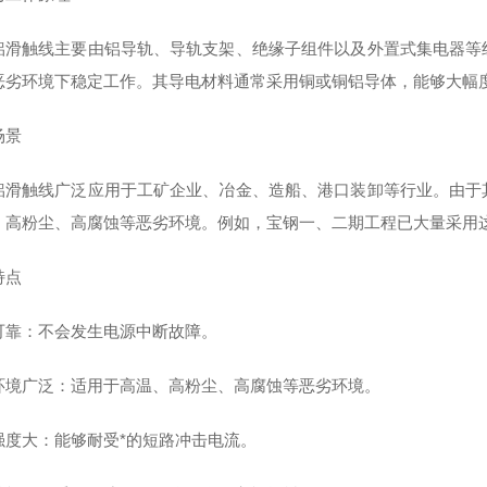
铝滑触线主要由铝导轨、导轨支架、绝缘子组件以及外置式集电器等
恶劣环境下稳定工作。其导电材料通常采用铜或铜铝导体，能够大幅度
场景
铝滑触线广泛应用于工矿企业、冶金、造船、港口装卸等行业。由于
、高粉尘、高腐蚀等恶劣环境。例如，宝钢一、二期工程已大量采用这
特点
可靠‌：不会发生电源中断故障。
用环境广泛‌：适用于高温、高粉尘、高腐蚀等恶劣环境。
强度大‌：能够耐受*的短路冲击电流。