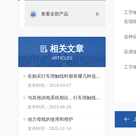
工字
查看全部产品
实现
这种
相关文章
应用
ARTICLES
工字
在购买行车滑触线时都有哪几种选择方式？
发布时间：2019-03-07
与其他供电系统相比，行车滑触线具有更好的优点
发布时间：2023-06-26
动力母线的使用和维护
发布时间：2025-11-14