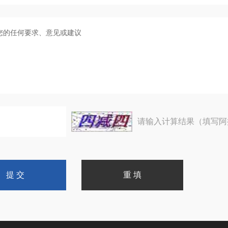
请输入计算结果（填写阿