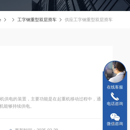
心
工字钢重型双层滑车
供应工字钢重型双层滑车
在线客服
重机供电的装置，主要功能是在起重机移动过程中，通
电话咨询
机能够持续供电‌。
微信咨询