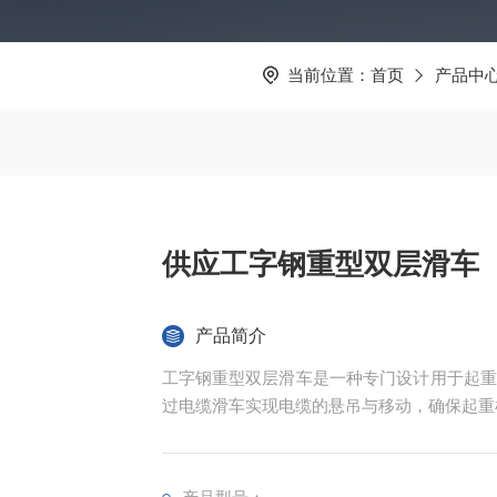
当前位置：
首页
产品中
供应工字钢重型双层滑车
产品简介
工字钢重型双层滑车‌是一种专门设计用于起
过电缆滑车实现电缆的悬吊与移动，确保起重