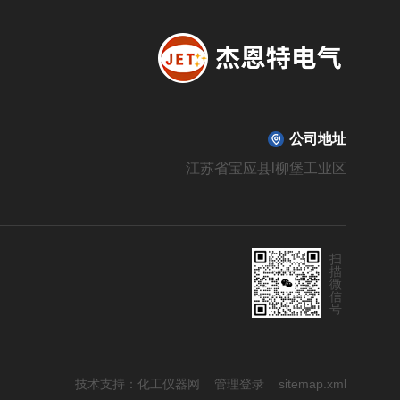
公司地址
江苏省宝应县l柳堡工业区
扫
描
微
信
号
技术支持：
化工仪器网
管理登录
sitemap.xml