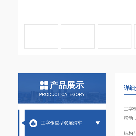
产品展示
详细
PRODUCT CATEGORY
工字
移动
工字钢重型双层滑车
结构