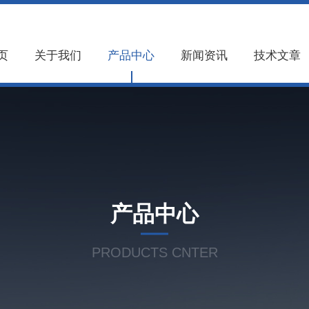
页
关于我们
产品中心
新闻资讯
技术文章
产品中心
PRODUCTS CNTER