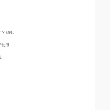
损耗‌.
用‌.
.