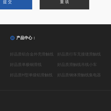
产品中心：
好品质铝合金外壳滑触线
好品质行车无接缝滑触线
好品质单极铜滑线
好品质滑触线吊线小车
好品质H型单级铝滑触线
好品质钢体滑触线集电器