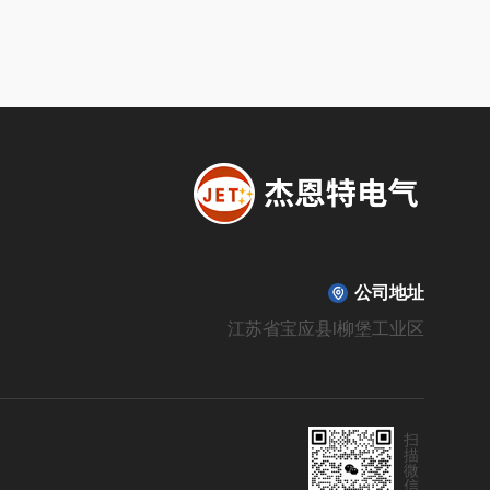
公司地址
江苏省宝应县l柳堡工业区
扫
描
微
信