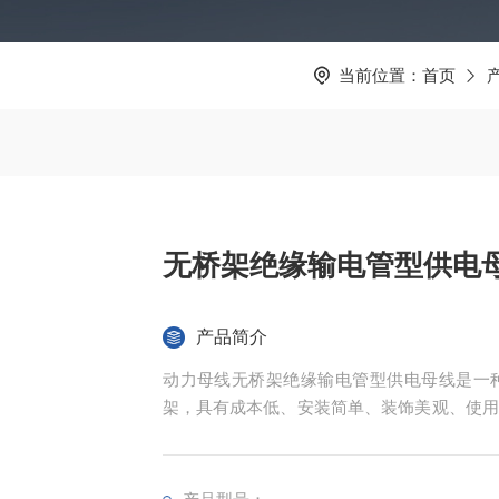
当前位置：
首页
无桥架绝缘输电管型供电
产品简介
‌动力母线无桥架绝缘输电管型供电母线‌是
架，具有成本低、安装简单、装饰美观、使用
质导电材料，外面附有特殊绝缘外壳，用以传