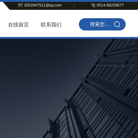
3052847521@qq.com
0514-88259677
在线留言
联系我们