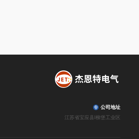
公司地址
江苏省宝应县l柳堡工业区