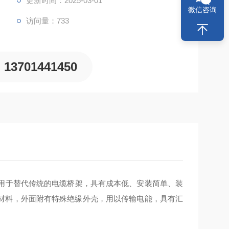
更新时间：2025-03-01
微信咨询
访问量：733
13701441450
要用于替代传统的电缆桥架，具有成本低、安装简单、装
材料，外面附有特殊绝缘外壳，用以传输电能，具有汇