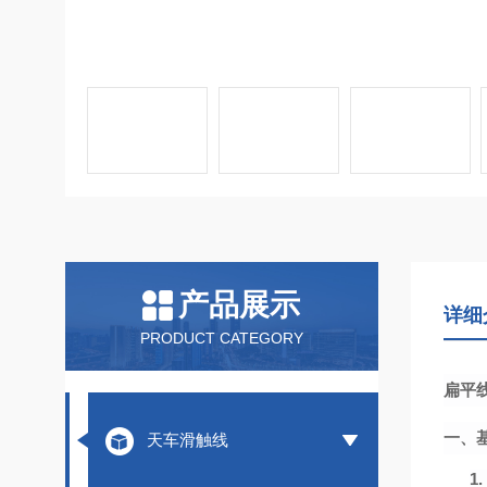
产品展示
详细
PRODUCT CATEGORY
扁平
一、
天车滑触线
1.