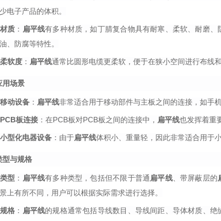
少电子产品的体积。
材质
：
扁平线
有多种材质，如丁腈复合物具有耐寒、柔软、耐磨、
油、防腐等特性。
柔软度
：
扁平线
通常比圆形电缆更柔软，便于在狭小空间进行布线
应用场景
移动设备
：
扁平线
非常适合用于移动部件与主板之间的连接，如手
PCB板连接
：在
PCB板对PCB板之间的连接中，
扁平线
也发挥着重
小型化电器设备
：由于
扁平线
体积小、重量轻，因此非常适合用于
类型与规格
类型
：
扁平线
有多种类型，包括但不限于普通
扁平线
、带屏蔽层的
景上有所不同，用户可以根据实际需求进行选择。
规格
：
扁平线
的规格通常包括导线数目、导线间距、导体材质、绝