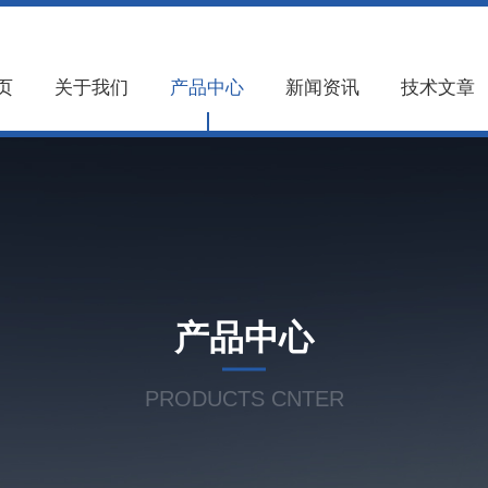
页
关于我们
产品中心
新闻资讯
技术文章
产品中心
PRODUCTS CNTER