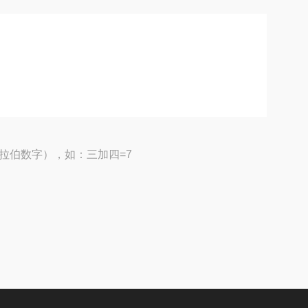
拉伯数字），如：三加四=7