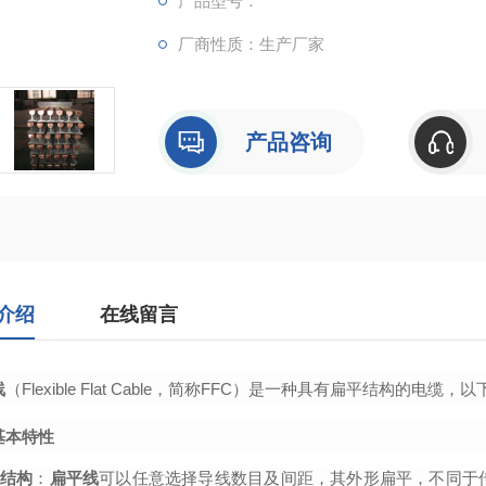
产品型号：
厂商性质：生产厂家
产品咨询
介绍
在线留言
线
（
Flexible Flat Cable，简称FFC）是一种具有扁平结构的电
基本特性
结构
：
扁平线
可以任意选择导线数目及间距，其外形扁平，不同于