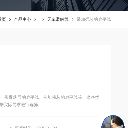
首页
产品中心
天车滑触线
带加强芯的扁平线
、带屏蔽层的扁平线、带加强芯的扁平线等。这些类
据实际需求进行选择。