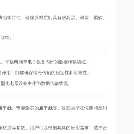
防油等特性；硅橡胶材质则具有耐高温、耐寒、柔软、
和收纳。
机、平板电脑等电子设备内部的数据传输线缆。
要作用，能够确保信号传输的稳定性和可靠性。
小型化电器设备中作为数据传输线缆。
扁平线
、带加强芯的
扁平线
等。这些类型在性能和应用
缘材质等参数。用户可以根据具体的应用需求，选择合