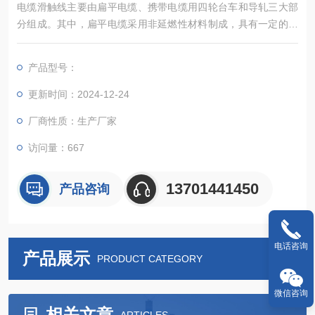
电缆滑触线主要由扁平电缆、携带电缆用四轮台车和导轧三大部
分组成。其中，扁平电缆采用非延燃性材料制成，具有一定的耐
气候性能，适用于户内外和接触油污的场所。四轮台车则用于携
带和拖拽电缆，确保电缆在导轨中能够自由滑动。导轧则起到支
产品型号：
撑和固定电缆的作用，确保电缆在移动过程中不会脱落或损坏。
更新时间：2024-12-24
厂商性质：生产厂家
访问量：667
13701441450
产品咨询
电话咨询
产品展示
PRODUCT CATEGORY
微信咨询
相关文章