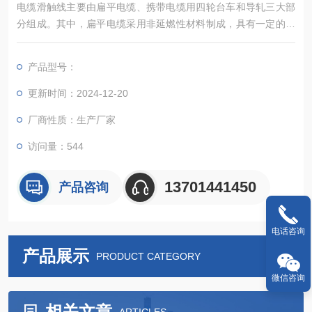
电缆滑触线主要由扁平电缆、携带电缆用四轮台车和导轧三大部
分组成。其中，扁平电缆采用非延燃性材料制成，具有一定的耐
气候性能，适用于户内外和接触油污的场所。四轮台车则用于携
带和拖拽电缆，确保电缆在导轨中能够自由滑动。导轧则起到支
产品型号：
撑和固定电缆的作用，确保电缆在移动过程中不会脱落或损坏。
更新时间：2024-12-20
厂商性质：生产厂家
访问量：544
13701441450
产品咨询
电话咨询
产品展示
PRODUCT CATEGORY
微信咨询
相关文章