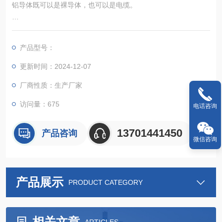
铝导体既可以是裸导体，也可以是电缆。
1. 裸导体：不带绝缘层和护层的导线或导杆，主要用于在支架、
变电站、直缆塔等设施间架设，完成电能传输。
产品型号：
2. 电缆：由导体、绝缘层、护套等几部分组成，可用于电气设备
更新时间：2024-12-07
的内部布线或室外架设，以进行电能传输和传感信号传输。
厂商性质：生产厂家
访问量：675
电话咨询
13701441450
产品咨询
微信咨询
产品展示
PRODUCT CATEGORY
相关文章