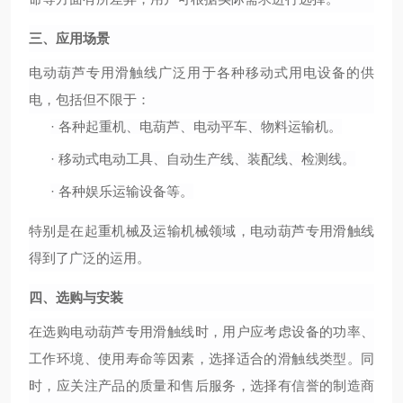
三、应用场景
电动葫芦专用滑触线广泛用于各种移动式用电设备的供
电，包括但不限于：
·
各种起重机、电葫芦、电动平车、物料运输机。
·
移动式电动工具、自动生产线、装配线、检测线。
·
各种娱乐运输设备等。
特别是在起重机械及运输机械领域，电动葫芦专用滑触线
得到了广泛的运用。
四、选购与安装
在选购电动葫芦专用滑触线时，用户应考虑设备的功率、
工作环境、使用寿命等因素，选择适合的滑触线类型。同
时，应关注产品的质量和售后服务，选择有信誉的制造商