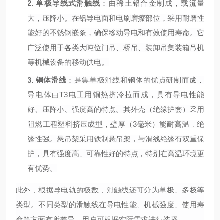
2.
单极导线式滑触线
：由稀土铝合金制成，载流量
大，压降小。在铝导电面和电刷磨擦部位，采用耐磨性
能好的不锈钢嵌条，确保移动导电和有效使用寿命。它
广泛使用于各类大吨位门吊、桥吊、装卸吊集装箱吊机
等机械设备的移动供电。
3.
铜体滑线
：是集单极滑线和钢体的优点研制而成，
导电体由
T3电工用铜热挤冷拉而成，具有导电性能
好、压降小、强度高的特点。其外壳（绝缘护套）采用
阻燃工程塑料挤压成型，壁厚（3毫米）能耐高温，绝
缘性强。悬吊架采用铁制悬吊架，与滑线绝缘有双重保
护，具有强度高、可靠性好的特点，特别在高温环境更
有优势。
此外，根据导电轨的极数，滑触线还可分为单极、多极等
类型。不同类型的滑触线在导电性能、机械强度、使用寿
命等方面有所差异，用户可根据实际需求进行选择。