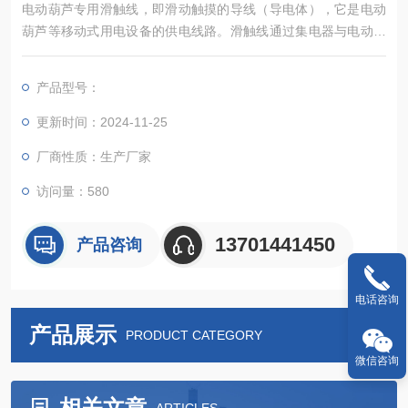
电动葫芦专用滑触线，即滑动触摸的导线（导电体），它是电动
葫芦等移动式用电设备的供电线路。滑触线通过集电器与电动葫
芦等设备连接，实现电力的传输和供应。
产品型号：
更新时间：2024-11-25
厂商性质：生产厂家
访问量：580
13701441450
产品咨询
电话咨询
产品展示
PRODUCT CATEGORY
微信咨询
相关文章