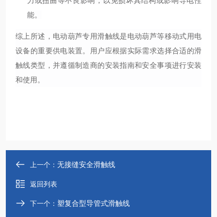
力或扭曲等不良影响，以免损坏其结构或影响导电性
能。
综上所述，电动葫芦专用滑触线是电动葫芦等移动式用电
设备的重要供电装置。用户应根据实际需求选择合适的滑
触线类型，并遵循制造商的安装指南和安全事项进行安装
和使用。
无接缝安全滑触线
上一个：
返回列表
塑复合型导管式滑触线
下一个：