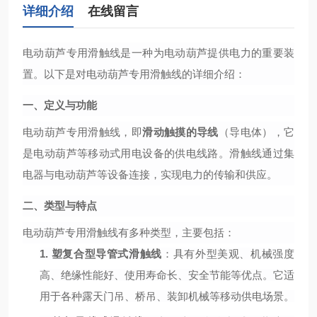
详细介绍
在线留言
电动葫芦专用滑触线是一种为电动葫芦提供电力的重要装
置。以下是对电动葫芦专用滑触线的详细介绍：
一、定义与功能
电动葫芦专用滑触线，即
滑动触摸的导线
（导电体），它
是电动葫芦等移动式用电设备的供电线路。滑触线通过集
电器与电动葫芦等设备连接，实现电力的传输和供应。
二、类型与特点
电动葫芦专用滑触线有多种类型，主要包括：
1.
塑复合型导管式滑触线
：具有外型美观、机械强度
高、绝缘性能好、使用寿命长、安全节能等优点。它适
用于各种露天门吊、桥吊、装卸机械等移动供电场景。