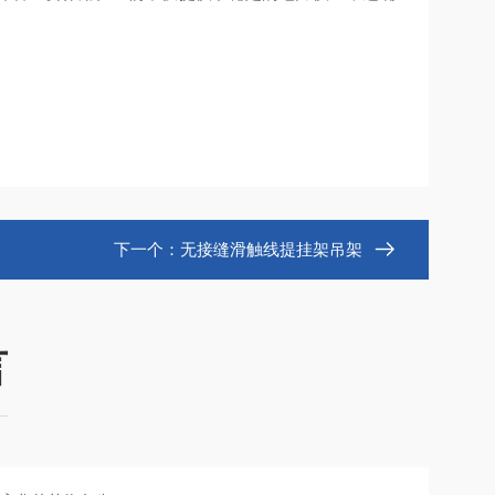
下一个：
无接缝滑触线提挂架吊架
言