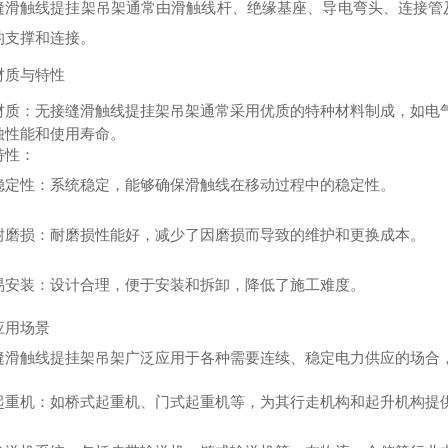
缝滑触线提挂架吊架通常由滑触线杆、绝缘基座、导电弯头、连接管
的支撑和连接。
材质与特性
材质
：无接缝滑触线提挂架吊架通常采用优质的特种材料制成，如电
蚀性能和使用寿命。
特性
：
稳定性
：系统稳定，能够确保滑触线在移动过程中的稳定性。
耐磨损
：耐磨损性能好，减少了因磨损而导致的维护和更换成本。
易安装
：设计合理，便于安装和拆卸，降低了施工难度。
应用场景
缝滑触线提挂架吊架广泛应用于各种需要连续、稳定电力供应的场合
起重机
：如桥式起重机、门式起重机等，为其行走机构和起升机构提