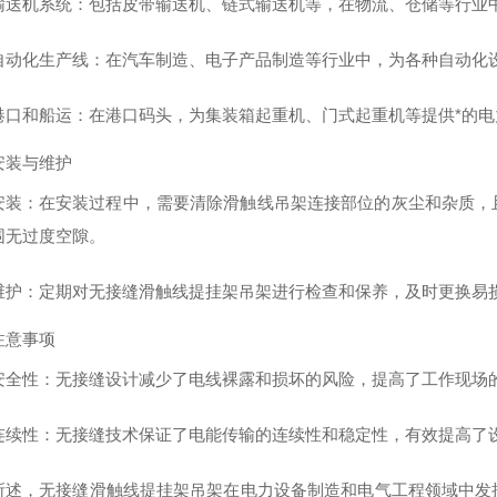
输送机系统
：包括皮带输送机、链式输送机等，在物流、仓储等行业
自动化生产线
：在汽车制造、电子产品制造等行业中，为各种自动化
港口和船运
：在港口码头，为集装箱起重机、门式起重机等提供*的电
安装与维护
安装
：在安装过程中，需要清除滑触线吊架连接部位的灰尘和杂质，
围无过度空隙。
维护
：定期对无接缝滑触线提挂架吊架进行检查和保养，及时更换易
注意事项
安全性
：无接缝设计减少了电线裸露和损坏的风险，提高了工作现场
连续性
：无接缝技术保证了电能传输的连续性和稳定性，有效提高了
所述，无接缝滑触线提挂架吊架在电力设备制造和电气工程领域中发