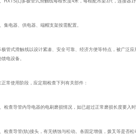
HXTS(L)多极管式滑触线每根长度4米，每根配吊架3只，连接器1
集电器、供电器、端帽支架按需配置。
管式滑触线以设计紧凑、安全可靠、经济方便等特点，被广泛应用
动馈电设备。
常使用阶段，应定期检查下列有关部件：
检查导管内导电器的电刷磨损情况，如已超过正常磨损长度要入时
检查导管(轨)接头，有无锈蚀与松动。各固定增值，拨叉等是否松